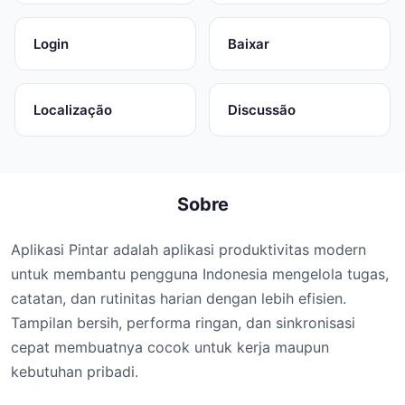
Login
Baixar
Localização
Discussão
Sobre
Aplikasi Pintar adalah aplikasi produktivitas modern
untuk membantu pengguna Indonesia mengelola tugas,
catatan, dan rutinitas harian dengan lebih efisien.
Tampilan bersih, performa ringan, dan sinkronisasi
cepat membuatnya cocok untuk kerja maupun
kebutuhan pribadi.