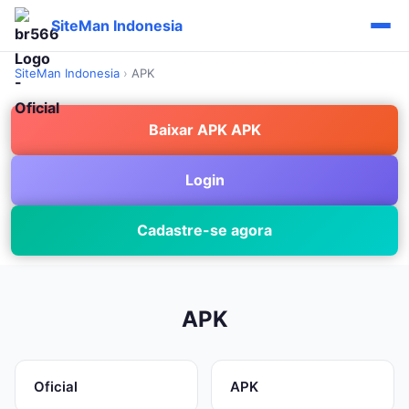
SiteMan Indonesia
SiteMan Indonesia
›
APK
Baixar APK APK
Login
Cadastre-se agora
APK
Oficial
APK