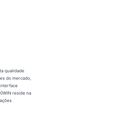
ta qualidade
tes do mercado,
interface
90WIN reside na
dações