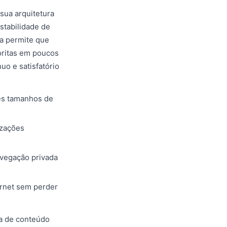
sua arquitetura
stabilidade de
va permite que
oritas em poucos
o e satisfatório
tes tamanhos de
izações
vegação privada
ernet sem perder
ia de conteúdo