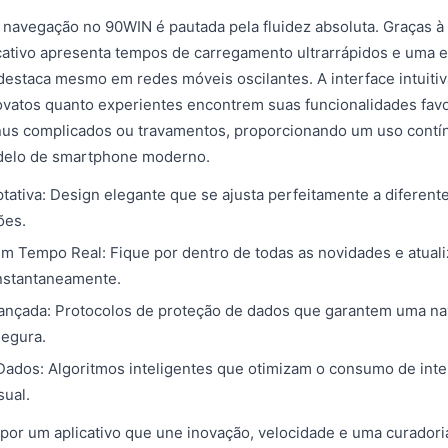
 navegação no 90WIN é pautada pela fluidez absoluta. Graças à 
icativo apresenta tempos de carregamento ultrarrápidos e uma e
estaca mesmo em redes móveis oscilantes. A interface intuiti
ovatos quanto experientes encontrem suas funcionalidades fav
us complicados ou travamentos, proporcionando um uso contínu
delo de smartphone moderno.
ptativa: Design elegante que se ajusta perfeitamente a diferen
ões.
em Tempo Real: Fique por dentro de todas as novidades e atual
nstantaneamente.
ançada: Protocolos de proteção de dados que garantem uma na
segura.
ados: Algoritmos inteligentes que otimizam o consumo de int
sual.
por um aplicativo que une inovação, velocidade e uma curador