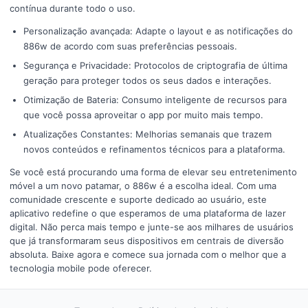
contínua durante todo o uso.
Personalização avançada: Adapte o layout e as notificações do
886w de acordo com suas preferências pessoais.
Segurança e Privacidade: Protocolos de criptografia de última
geração para proteger todos os seus dados e interações.
Otimização de Bateria: Consumo inteligente de recursos para
que você possa aproveitar o app por muito mais tempo.
Atualizações Constantes: Melhorias semanais que trazem
novos conteúdos e refinamentos técnicos para a plataforma.
Se você está procurando uma forma de elevar seu entretenimento
móvel a um novo patamar, o 886w é a escolha ideal. Com uma
comunidade crescente e suporte dedicado ao usuário, este
aplicativo redefine o que esperamos de uma plataforma de lazer
digital. Não perca mais tempo e junte-se aos milhares de usuários
que já transformaram seus dispositivos em centrais de diversão
absoluta. Baixe agora e comece sua jornada com o melhor que a
tecnologia mobile pode oferecer.