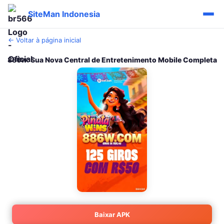
SiteMan Indonesia
← Voltar à página inicial
886w: Sua Nova Central de Entretenimento Mobile Completa
Baixar APK