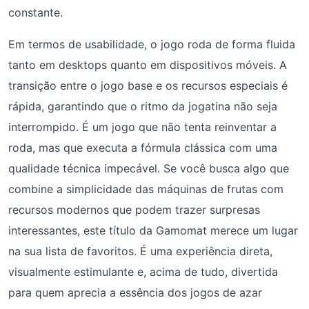
constante.
Em termos de usabilidade, o jogo roda de forma fluida
tanto em desktops quanto em dispositivos móveis. A
transição entre o jogo base e os recursos especiais é
rápida, garantindo que o ritmo da jogatina não seja
interrompido. É um jogo que não tenta reinventar a
roda, mas que executa a fórmula clássica com uma
qualidade técnica impecável. Se você busca algo que
combine a simplicidade das máquinas de frutas com
recursos modernos que podem trazer surpresas
interessantes, este título da Gamomat merece um lugar
na sua lista de favoritos. É uma experiência direta,
visualmente estimulante e, acima de tudo, divertida
para quem aprecia a essência dos jogos de azar